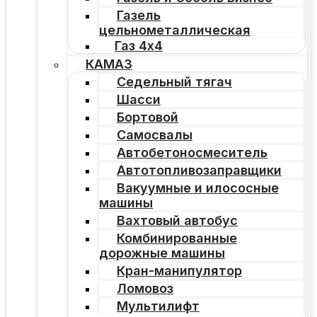
Газель
цельнометаллическая
Газ 4х4
КАМАЗ
Седельный тягач
Шасси
Бортовой
Самосвалы
Автобетоносмеситель
Автотопливозаправщики
Вакуумные и илососные
машины
Вахтовый автобус
Комбинированные
дорожные машины
Кран-манипулятор
Ломовоз
Мультилифт