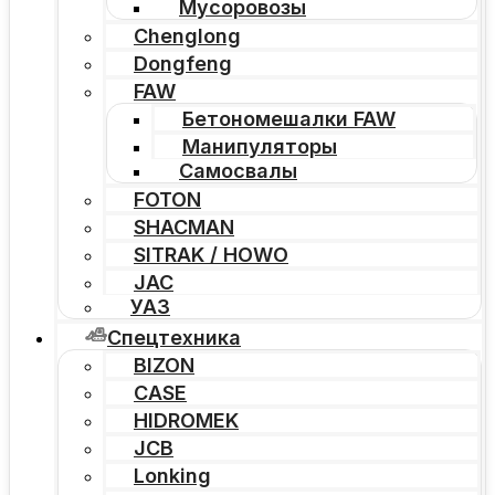
Мусоровозы
Chenglong
Dongfeng
FAW
Бетономешалки FAW
Манипуляторы
Самосвалы
FOTON
SHACMAN
SITRAK / HOWO
JAC
УАЗ
Спецтехника
BIZON
CASE
HIDROMEK
JCB
Lonking