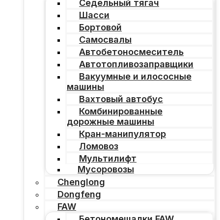
Седельный тягач
Шасси
Бортовой
Самосвалы
Автобетоносмеситель
Автотопливозаправщики
Вакуумные и илососные
машины
Вахтовый автобус
Комбинированные
дорожные машины
Кран-манипулятор
Ломовоз
Мультилифт
Мусоровозы
Chenglong
Dongfeng
FAW
Бетономешалки FAW