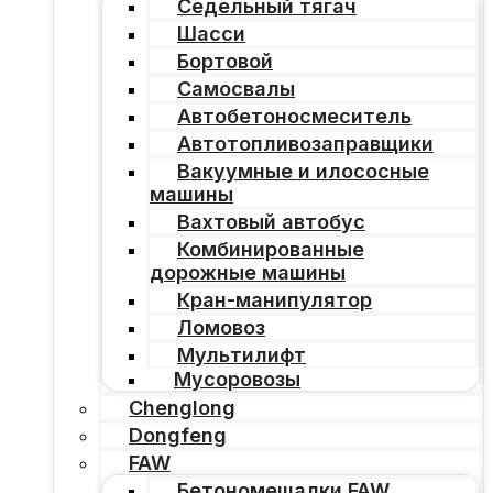
Седельный тягач
Шасси
Бортовой
Самосвалы
Автобетоносмеситель
Автотопливозаправщики
Вакуумные и илососные
машины
Вахтовый автобус
Комбинированные
дорожные машины
Кран-манипулятор
Ломовоз
Мультилифт
Мусоровозы
Chenglong
Dongfeng
FAW
Бетономешалки FAW