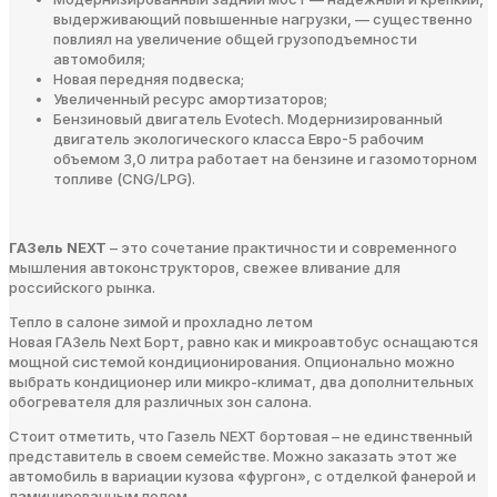
выдерживающий повышенные нагрузки, — существенно
повлиял на увеличение общей грузоподъемности
автомобиля;
Новая передняя подвеска;
Увеличенный ресурс амортизаторов;
Бензиновый двигатель Evotech. Модернизированный
двигатель экологического класса Евро-5 рабочим
объемом 3,0 литра работает на бензине и газомоторном
топливе (CNG/LPG).
ГАЗель NEXT
– это сочетание практичности и современного
мышления автоконструкторов, свежее вливание для
российского рынка.
Тепло в салоне зимой и прохладно летом
Новая ГАЗель Next Борт, равно как и микроавтобус оснащаются
мощной системой кондиционирования. Опционально можно
выбрать кондиционер или микро-климат, два дополнительных
обогревателя для различных зон салона.
Стоит отметить, что Газель NEXT бортовая – не единственный
представитель в своем семействе. Можно заказать этот же
автомобиль в вариации кузова «фургон», с отделкой фанерой и
ламинированным полом.