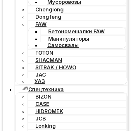
Мусоровозы
Chenglong
Dongfeng
FAW
Бетономешалки FAW
Манипуляторы
Самосвалы
FOTON
SHACMAN
SITRAK / HOWO
JAC
УАЗ
Спецтехника
BIZON
CASE
HIDROMEK
JCB
Lonking