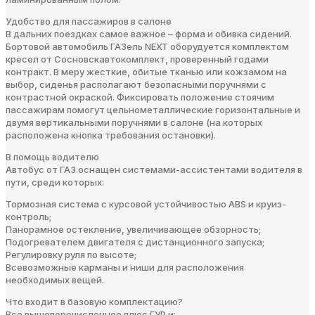
Удобство для пассажиров в салоне
В дальних поездках самое важное – форма и обивка сидений.
Бортовой автомобиль ГАЗель NEXT оборудуется комплектом
кресел от Сосновскавтокомплект, проверенный годами
контракт. В меру жесткие, обитые тканью или кожзамом на
выбор, сиденья располагают безопасными поручнями с
контрастной окраской. Фиксировать положение стоячим
пассажирам помогут цельнометаллические горизонтальные и
двумя вертикальными поручнями в салоне (на которых
расположена кнопка требования остановки).
В помощь водителю
Автобус от ГАЗ оснащен системами-ассистентами водителя в
пути, среди которых:
Тормозная система с курсовой устойчивостью ABS и круиз-
контроль;
Панорамное остекление, увеличивающее обзорность;
Подогревателем двигателя с дистанционного запуска;
Регулировку руля по высоте;
Всевозможные карманы и ниши для расположения
необходимых вещей.
Что входит в базовую комплектацию?
Все вышеперечисленное плюс ГУР и: