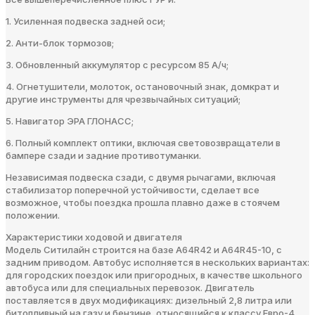
1. Усиленная подвеска задней оси;
2. Анти-блок тормозов;
3. Обновленный аккумулятор с ресурсом 85 А/ч;
4. Огнетушители, молоток, остановочный знак, домкрат и
другие инструменты для чрезвычайных ситуаций;
5. Навигатор ЭРА ГЛОНАСС;
6. Полный комплект оптики, включая световозвращатели в
бампере сзади и задние противотуманки.
Независимая подвеска сзади, с двумя рычагами, включая
стабилизатор поперечной устойчивости, сделает все
возможное, чтобы поездка прошла плавно даже в стоячем
положении.
Характеристики ходовой и двигателя
Модель Ситилайн строится на базе А64R42 и A64R45-10, с
задним приводом. Автобус исполняется в нескольких вариантах:
для городских поездок или пригородных, в качестве школьного
автобуса или для специальных перевозок. Двигатель
поставляется в двух модификациях: дизельный 2,8 литра или
битопливный на газу и бензине, относящийся к классу Евро-4.