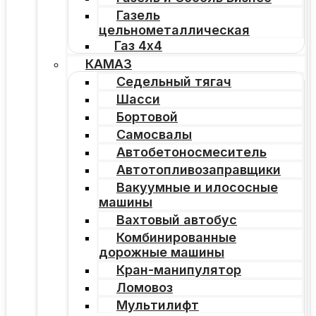
Газель
цельнометаллическая
Газ 4х4
КАМАЗ
Седельный тягач
Шасси
Бортовой
Самосвалы
Автобетоносмеситель
Автотопливозаправщики
Вакуумные и илососные
машины
Вахтовый автобус
Комбинированные
дорожные машины
Кран-манипулятор
Ломовоз
Мультилифт